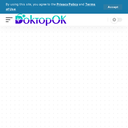
By using this site, you agree to the
Privacy Policy
and
Terms
Accept
of Use
.