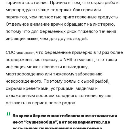
горячего состояния. Причина в том, что сырая рыба и
морепродукты чаще содержат бактерии или
паразитов, чем полностью приготовленные продукты.
Отдельное внимание врачи обращают на листерию,
потому что для беременных риск тяжелого течения
инфекции выше, чем для других людей.
CDC
, что беременные примерно в 10 раз более
указывает
подвержены листериозу, а NHS отмечает, что такая
инфекция может привести к выкидышу,
мертворождению или тяжелому заболеванию
новорожденного. Поэтому роллы с сырой рыбой,
сырыми креветками, устрицами, мидиями и
охлажденным лососем холодного копчения лучше
оставить на период после родов.
Во время беременности безопаснее отказаться
не от “суши вообще”, а от всех вариантов, где
есть сырой, полусырой или сомнительно