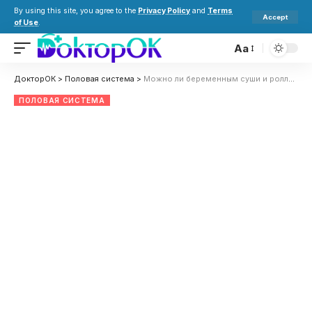
By using this site, you agree to the
Privacy Policy
and
Terms
Accept
of Use
.
Aa
ДокторОК
>
Половая система
>
Можно ли беременным суши и роллы: на каком сроке, предостережения, риски и последствия
ПОЛОВАЯ СИСТЕМА