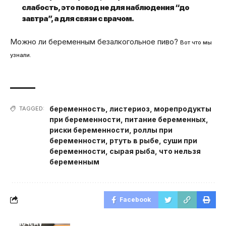
слабость, это повод не для наблюдения “до
завтра”, а для связи с врачом.
Можно ли беременным безалкогольное пиво?
Вот что мы
узнали.
беременность
,
листериоз
,
морепродукты
TAGGED:
при беременности
,
питание беременных
,
риски беременности
,
роллы при
беременности
,
ртуть в рыбе
,
суши при
беременности
,
сырая рыба
,
что нельзя
беременным
Facebook