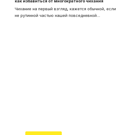
как избавиться от многократного чихания
Чихание на первый взгляд, кажется обычной, если
не рутинной частью нашей повседневной
…
Что такое
"Кардиомиопатия", и
почему эта болезнь
встречается все чаще
Еще совсем недавно об этой
смертельной болезни мало кто знал