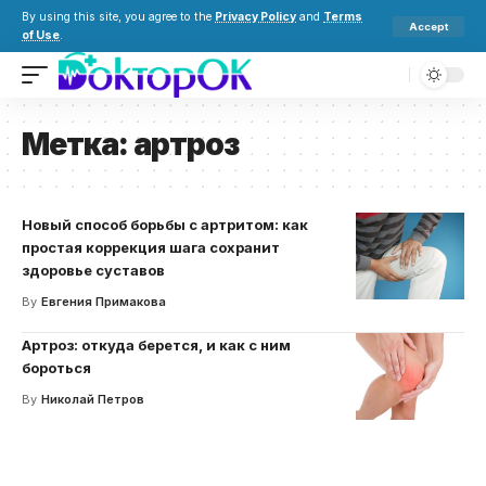
By using this site, you agree to the
Privacy Policy
and
Terms
Accept
of Use
.
Метка:
артроз
Новый способ борьбы с артритом: как
простая коррекция шага сохранит
здоровье суставов
By
Евгения Примакова
Артроз: откуда берется, и как с ним
бороться
By
Николай Петров