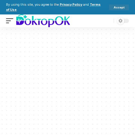
By using this site, you agree to the
Privacy Policy
and
Terms
Accept
of Use
.