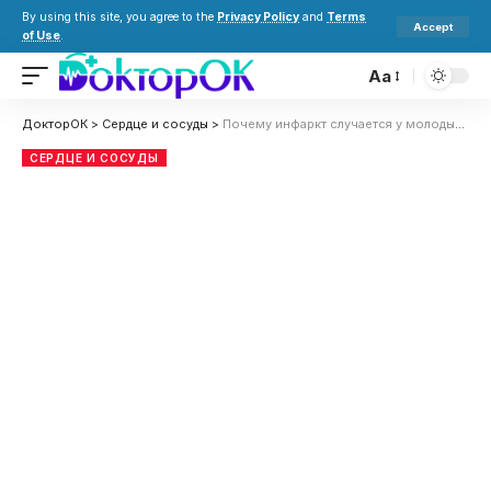
By using this site, you agree to the
Privacy Policy
and
Terms
Accept
of Use
.
Aa
ДокторОК
>
Сердце и сосуды
>
Почему инфаркт случается у молодых: скрытые риски в 20-30 лет
СЕРДЦЕ И СОСУДЫ