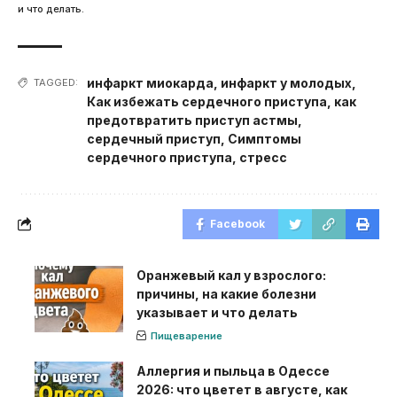
и что делать.
инфаркт миокарда
,
инфаркт у молодых
,
TAGGED:
Как избежать сердечного приступа
,
как
предотвратить приступ астмы
,
сердечный приступ
,
Симптомы
сердечного приступа
,
стресс
Facebook
Оранжевый кал у взрослого:
причины, на какие болезни
указывает и что делать
Пищеварение
Аллергия и пыльца в Одессе
2026: что цветет в августе, как