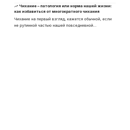
Чихание – патология или норма нашей жизни:
как избавиться от многократного чихания
Чихание на первый взгляд, кажется обычной, если
не рутинной частью нашей повседневной
…
Что такое
"Кардиомиопатия", и
почему эта болезнь
встречается все чаще
Еще совсем недавно об этой
смертельной болезни мало кто знал