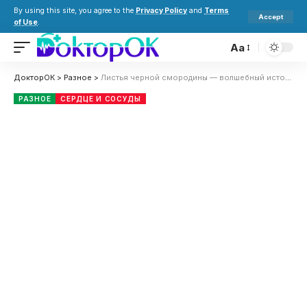
By using this site, you agree to the
Privacy Policy
and
Terms
Accept
of Use
.
Aa
ДокторОК
>
Разное
>
Листья черной смородины — волшебный источник полезных веществ
РАЗНОЕ
СЕРДЦЕ И СОСУДЫ