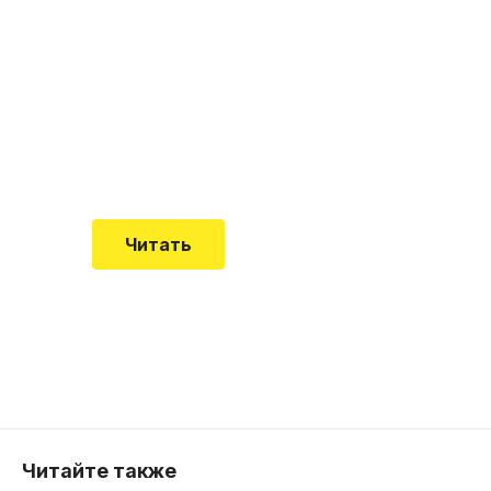
"Кардиомиопатия", и
почему эта болезнь
встречается все чаще
Еще совсем недавно об этой
смертельной болезни мало кто знал
Читать
Читайте также