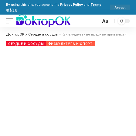
By using this site, you agree to the
Privacy Policy
and
Terms
Accept
of Use
.
Aa
ДокторОК
>
Сердце и сосуды
>
Как ежедневные вредные привычки «убивают» наше сердце
СЕРДЦЕ И СОСУДЫ
ФИЗКУЛЬТУРА И СПОРТ