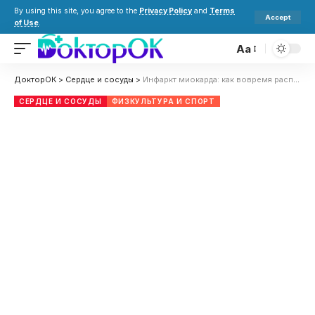
By using this site, you agree to the
Privacy Policy
and
Terms
Accept
of Use
.
Aa
ДокторОК
>
Сердце и сосуды
>
Инфаркт миокарда: как вовремя распознать и предотвратить его последствия
СЕРДЦЕ И СОСУДЫ
ФИЗКУЛЬТУРА И СПОРТ