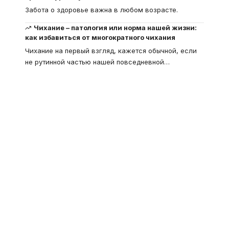
Забота о здоровье важна в любом возрасте.
Чихание – патология или норма нашей жизни:
как избавиться от многократного чихания
Чихание на первый взгляд, кажется обычной, если
не рутинной частью нашей повседневной
…
Что такое
"Кардиомиопатия", и
почему эта болезнь
встречается все чаще
Еще совсем недавно об этой