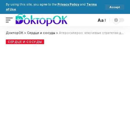
By using this site, you agree to the
Privacy Policy
and
Terms
Accept
of Use
.
Aa
ДокторОК
>
Сердце и сосуды
>
Атеросклероз: ключевые стратегии для сохранения здоровья сосудов
СЕРДЦЕ И СОСУДЫ