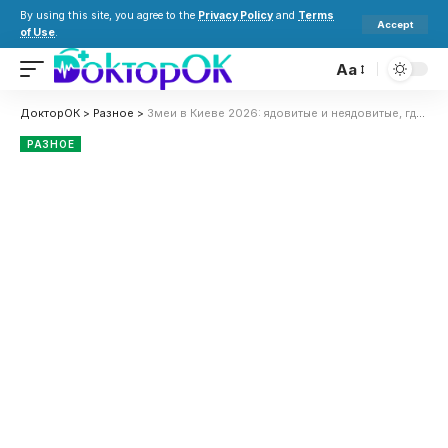
By using this site, you agree to the
Privacy Policy
and
Terms
Accept
of Use
.
Aa
ДокторОК
>
Разное
>
Змеи в Киеве 2026: ядовитые и неядовитые, где водятся и как избежать укуса
РАЗНОЕ