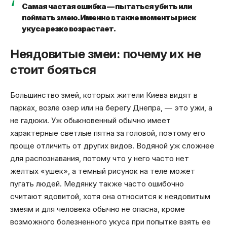
Самая частая ошибка — пытаться убить или
поймать змею. Именно в такие моменты риск
укуса резко возрастает.
Неядовитые змеи: почему их не
стоит бояться
Большинство змей, которых жители Киева видят в
парках, возле озер или на берегу Днепра, — это ужи, а
не гадюки. Уж обыкновенный обычно имеет
характерные светлые пятна за головой, поэтому его
проще отличить от других видов. Водяной уж сложнее
для распознавания, потому что у него часто нет
желтых «ушек», а темный рисунок на теле может
пугать людей. Медянку также часто ошибочно
считают ядовитой, хотя она относится к неядовитым
змеям и для человека обычно не опасна, кроме
возможного болезненного укуса при попытке взять ее