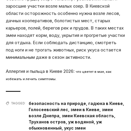
заросшие участки возле малых озер. В Киевской
области осторожность особенно нужна возле лесов,
дачных кооперативов, болотистых мест, старых
карьеров, полей, берегов рек и прудов. В таких местах
змеи находят корм, воду, укрытия и прогретые участки
для отдыха. Если соблюдать дистанцию, смотреть
под ноги и не трогать животных, риск укуса остается
минимальным даже в сезон активности.
Аллергия и пыльца в Киеве 2026:
что цветет в мае, как
избежать и лечить симптомы.
безопасность на природе
,
гадюка в Киеве
,
TAGGED:
Голосеевский лес
,
змеи в Киеве
,
змеи
возле Днепра
,
змеи Киевская область
,
Труханов остров
,
уж водяной
,
уж
обыкновенный
,
укус змеи