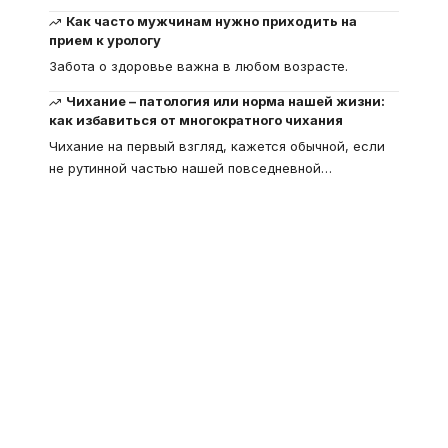
Как часто мужчинам нужно приходить на
прием к урологу
Забота о здоровье важна в любом возрасте.
Чихание – патология или норма нашей жизни:
как избавиться от многократного чихания
Чихание на первый взгляд, кажется обычной, если
не рутинной частью нашей повседневной
…
Что такое
"Кардиомиопатия", и
почему эта болезнь
встречается все чаще