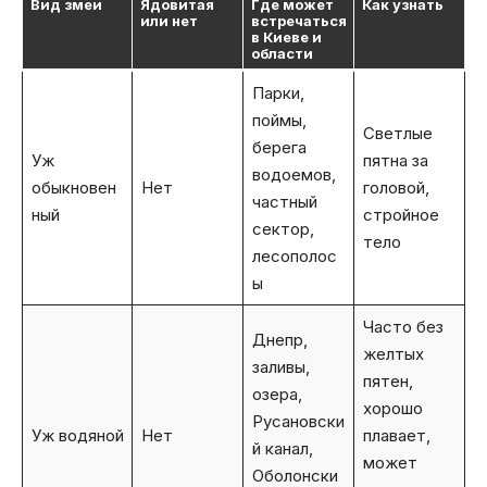
Вид змеи
Ядовитая
Где может
Как узнать
или нет
встречаться
в Киеве и
области
Парки,
поймы,
Светлые
берега
Уж
пятна за
водоемов,
обыкновен
Нет
головой,
частный
ный
стройное
сектор,
тело
лесополос
ы
Часто без
Днепр,
желтых
заливы,
пятен,
озера,
хорошо
Русановски
Уж водяной
Нет
плавает,
й канал,
может
Оболонски