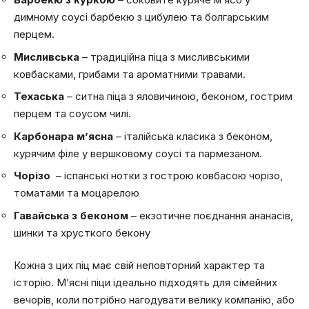
димному соусі барбекю з цибулею та болгарським
перцем.
Мисливська
– традиційна піца з мисливськими
ковбасками, грибами та ароматними травами.
Техаська
– ситна піца з яловичиною, беконом, гострим
перцем та соусом чилі.
Карбонара м’ясна
– італійська класика з беконом,
курячим філе у вершковому соусі та пармезаном.
Чорізо
– іспанські нотки з гострою ковбасою чорізо,
томатами та моцарелою
Гавайська з беконом
– екзотичне поєднання ананасів,
шинки та хрусткого бекону
Кожна з цих піц має свій неповторний характер та
історію. М’ясні піци ідеально підходять для сімейних
вечорів, коли потрібно нагодувати велику компанію, або