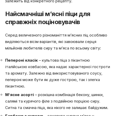
залежить від конкретного рецепту.
Найсмачніші м’ясні піци для
справжніх поціновувачів
Серед величезного різноманіття м’ясних піц особливо
виділяються вісім варіантів, які завоювали серця
мільйонів любителів сиру та м’яса по всьому світу:
Пепероні класік
– культова піца з пікантною
італійською ковбасою, яка надає характерної гостроти
та аромату. Залежно від використовуваного соусу,
пепероні може бути як дуже гострою, так і злегка
пікантною.
М’ясне асорті
– розкішна комбінація бекону, шинки,
салямі та курячого філе з подвійною порцією сиру.
Ситна та смачна піца, яка нікого не залишає байдужим.
Барбекю з куркою
– соковите куряче м’ясо у