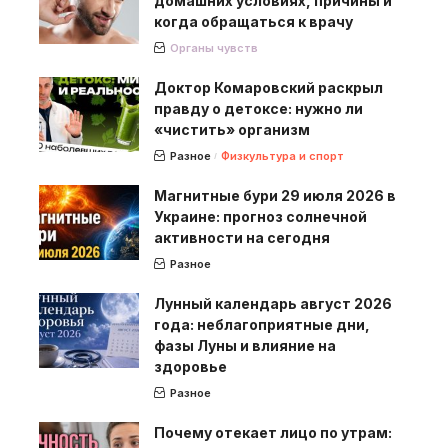
домашних условиях, причины и
когда обращаться к врачу
Органы чувств
Доктор Комаровский раскрыл
правду о детоксе: нужно ли
«чистить» организм
Разное
Физкультура и спорт
Магнитные бури 29 июля 2026 в
Украине: прогноз солнечной
активности на сегодня
Разное
Лунный календарь август 2026
года: неблагоприятные дни,
фазы Луны и влияние на
здоровье
Разное
Почему отекает лицо по утрам: