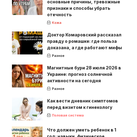
основные причины, тревожные
признаки и способы убрать
отечность
Кожа
Доктор Комаровский рассказал
правду о ромашке: где польза
доказана, а где работают мифы
Разное
Магнитные бури 28 июля 2026 в
Украине: прогноз солнечной
активности на сегодня
Разное
Как вести дневник симптомов
перед визитом к гинекологу
Половая система
Что должен уметь ребенок в 1
год: навыки, физическое