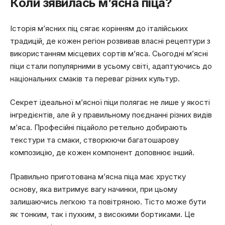
Коли зявилась м’ясна піца?
Історія м’ясних піц сягає корінням до італійських
традицій, де кожен регіон розвивав власні рецептури з
використанням місцевих сортів м’яса. Сьогодні м’ясні
піци стали популярними в усьому світі, адаптуючись до
національних смаків та переваг різних культур.
Секрет ідеальної м’ясної піци полягає не лише у якості
інгредієнтів, але й у правильному поєднанні різних видів
м’яса. Професійні піцайоло ретельно добирають
текстури та смаки, створюючи багатошарову
композицію, де кожен компонент доповнює інший.
Правильно приготована м’ясна піца має хрустку
основу, яка витримує вагу начинки, при цьому
залишаючись легкою та повітряною. Тісто може бути
як тонким, так і пухким, з високими бортиками. Це