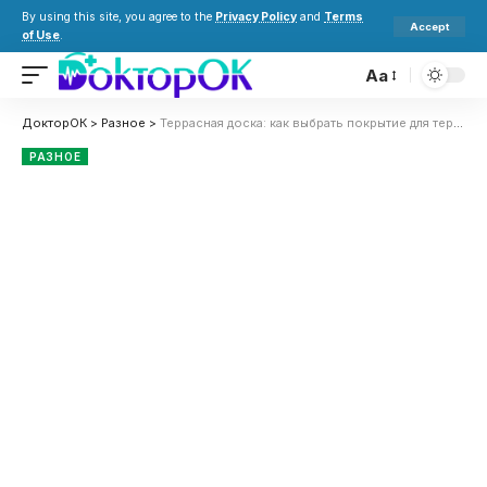
By using this site, you agree to the
Privacy Policy
and
Terms
Accept
of Use
.
Aa
ДокторОК
>
Разное
>
Террасная доска: как выбрать покрытие для террасы, крыльца и зоны у бассейна
РАЗНОЕ