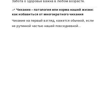
Забота о здоровье важна в любом возрасте.
Чихание – патология или норма нашей жизни:
как избавиться от многократного чихания
Чихание на первый взгляд, кажется обычной, если
не рутинной частью нашей повседневной
…
Что такое
"Кардиомиопатия", и
почему эта болезнь
встречается все чаще
Еще совсем недавно об этой
смертельной болезни мало кто знал