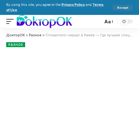
By using this site, you agree to the
Privacy Policy
and
Terms
Accept
of Use
.
Aa
ДокторОК
>
Разное
>
Стоматолог-хирург в Киеве — Где лучшие специалисты?
РАЗНОЕ