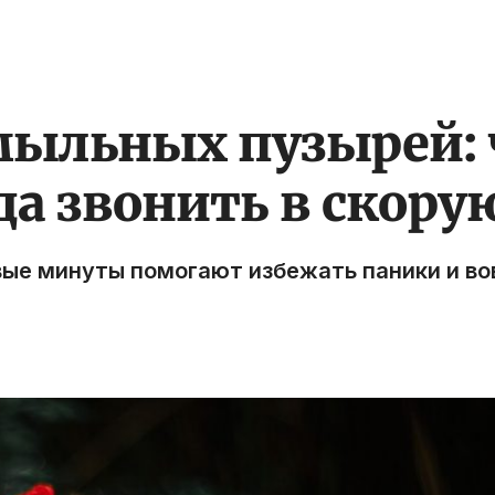
мыльных пузырей: 
да звонить в скору
вые минуты помогают избежать паники и в