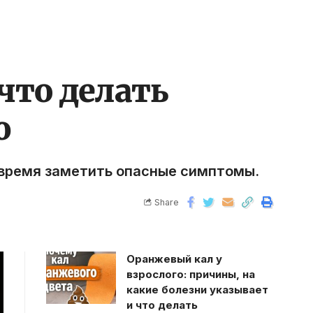
что делать
ю
овремя заметить опасные симптомы.
Share
Оранжевый кал у
взрослого: причины, на
какие болезни указывает
и что делать