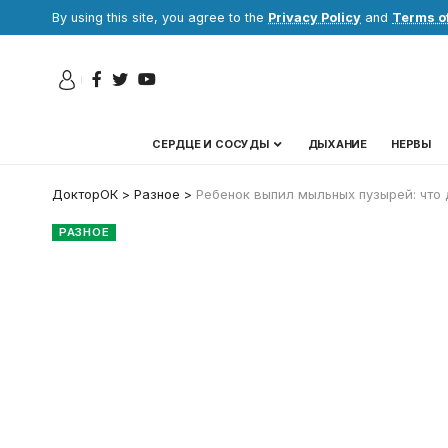
By using this site, you agree to the
Privacy Policy
and
Terms o
СЕРДЦЕ И СОСУДЫ
ДЫХАНИЕ
НЕРВЫ
ДокторОК
>
Разное
>
Ребенок выпил мыльных пузырей: что 
РАЗНОЕ