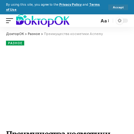
By using this site, you agree to the
Privacy Policy
and
Terms
Accept
of Use
.
Aa
ДокторОК
>
Разное
>
Преимущества косметики Acnemy
РАЗНОЕ