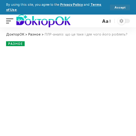
By using this site, you agree to the
Privacy Policy
and
Terms
Accept
of Use
.
Aa
ДокторОК
>
Разное
>
ПЛР-аналіз: що це таке і для чого його роблять?
РАЗНОЕ