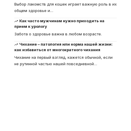
Выбор лакомств для кошек играет важную роль в их
общем здоровье и
…
Как часто мужчинам нужно приходить на
прием к урологу
Забота о здоровье важна в любом возрасте.
Чихание – патология или норма нашей жизни:
как избавиться от многократного чихания
Чихание на первый взгляд, кажется обычной, если
не рутинной частью нашей повседневной
…
Что такое
"Кардиомиопатия", и