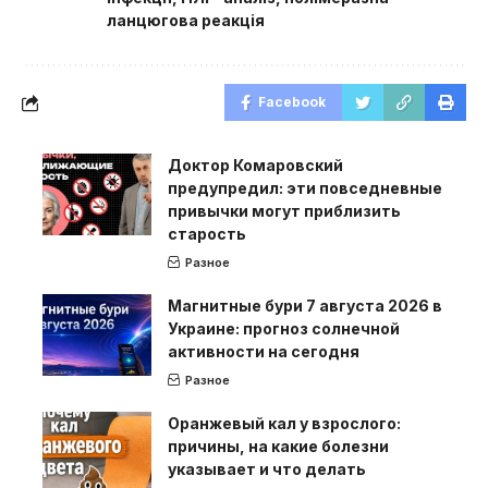
ланцюгова реакція
Facebook
Доктор Комаровский
предупредил: эти повседневные
привычки могут приблизить
старость
Разное
Магнитные бури 7 августа 2026 в
Украине: прогноз солнечной
активности на сегодня
Разное
Оранжевый кал у взрослого:
причины, на какие болезни
указывает и что делать