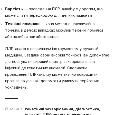
Вартість
— проведення ПЛР-аналізу є дорогим, що
може стати перешкодою для деяких пацієнтів.
Технічні помилки
— хоча метод є надзвичайно
точним, в деяких випадках можливі технічні помилки
або похибки при зборі зразків.
ПЛР-аналіз є незамінним інструментом у сучасній
медицині. Завдяки своїй високій точності він допомагає
діагностувати широкий спектр захворювань, від
інфекцій до генетичних аномалій. Своєчасне
проведення ПЛР-аналізу може значно покращити
прогноз лікування і допомогти уникнути серйозних
ускладнень.
генетичні захворювання
,
діагностика
,
TAGGED:
інфекції
,
ПЛР-аналіз
,
полімеразна