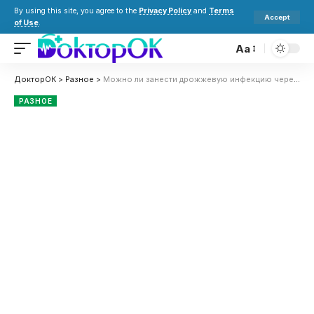
By using this site, you agree to the
Privacy Policy
and
Terms
Accept
of Use
.
Aa
ДокторОК
>
Разное
>
Можно ли занести дрожжевую инфекцию через туалетную бумагу?
РАЗНОЕ