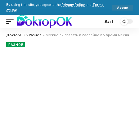
By using this site, you agree to the
Privacy Policy
and
Terms
Accept
of Use
.
Aa
ДокторОК
>
Разное
>
Можно ли плавать в бассейне во время месячных: что важно знать и как сделать это безопасно
РАЗНОЕ