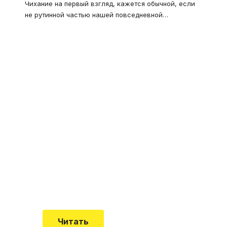
Чихание на первый взгляд, кажется обычной, если
не рутинной частью нашей повседневной
…
Что такое
"Кардиомиопатия", и
почему эта болезнь
встречается все чаще
Еще совсем недавно об этой
смертельной болезни мало кто знал
Читать