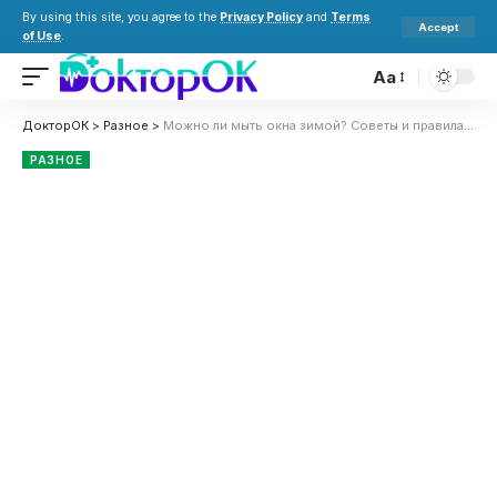
By using this site, you agree to the
Privacy Policy
and
Terms
Accept
of Use
.
Aa
ДокторОК
>
Разное
>
Можно ли мыть окна зимой? Советы и правила безопасного мытья
РАЗНОЕ