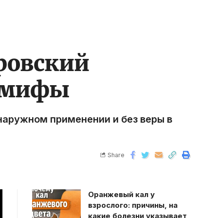
аровский
е мифы
наружном применении и без веры в
Share
Оранжевый кал у
взрослого: причины, на
какие болезни указывает