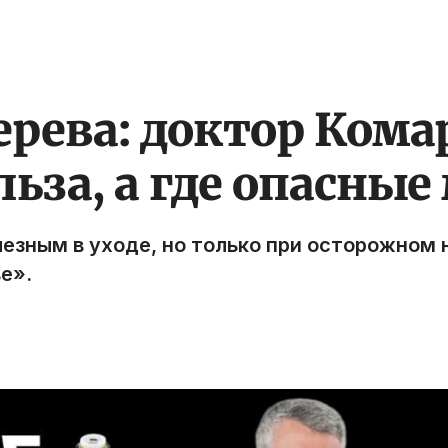
ерева: доктор Ком
льза, а где опасны
езным в уходе, но только при осторожном 
е».