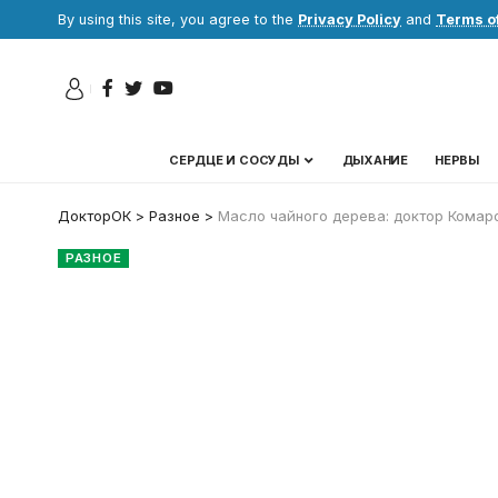
By using this site, you agree to the
Privacy Policy
and
Terms o
СЕРДЦЕ И СОСУДЫ
ДЫХАНИЕ
НЕРВЫ
ДокторОК
>
Разное
>
Масло чайного дерева: доктор Комаро
РАЗНОЕ