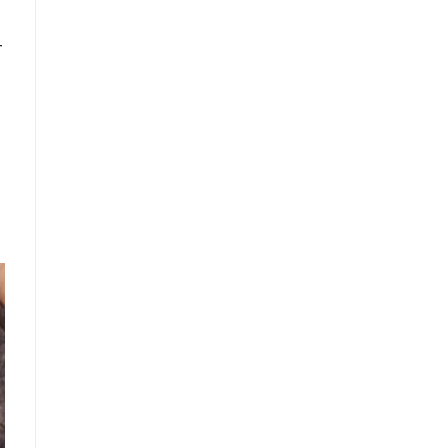
т
Что такое
"Кардиомиопатия",
и почему эта
болезнь
встречается все
чаще
Еще совсем недавно об
этой смертельной болезни
мало кто знал