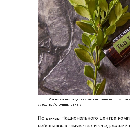
Масло чайного дерева может точечно помогать 
средств, Источник: pexels
По
Национального центра комп
данным
небольшое количество исследований 