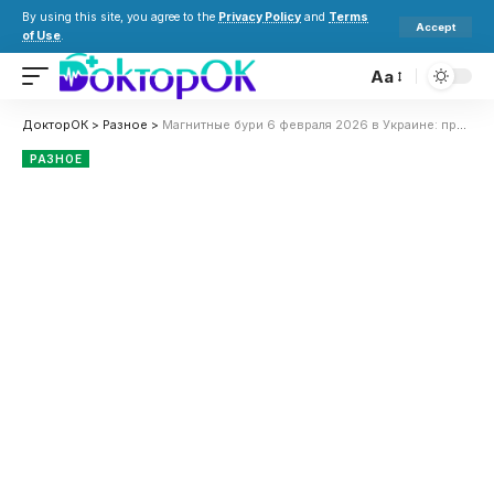
By using this site, you agree to the
Privacy Policy
and
Terms
Accept
of Use
.
Aa
ДокторОК
>
Разное
>
Магнитные бури 6 февраля 2026 в Украине: прогноз солнечной активности на сегодня
РАЗНОЕ