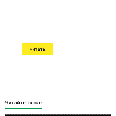
почему эта болезнь
встречается все чаще
Еще совсем недавно об этой
смертельной болезни мало кто знал
Читать
Читайте также