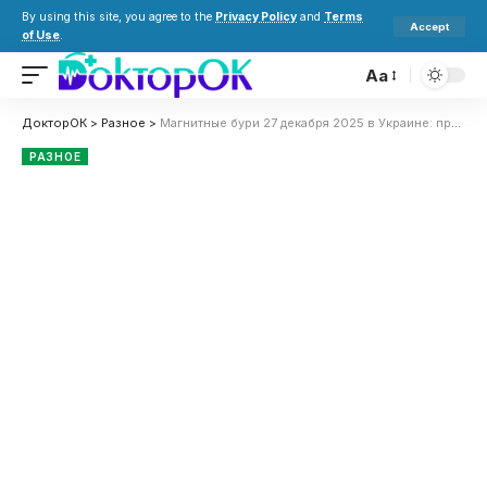
By using this site, you agree to the
Privacy Policy
and
Terms
Accept
of Use
.
Aa
ДокторОК
>
Разное
>
Магнитные бури 27 декабря 2025 в Украине: прогноз солнечной активности на сегодня
РАЗНОЕ