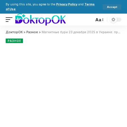
By using this site, you agree to the
Privacy Policy
and
Terms
Accept
of Use
.
Aa
ДокторОК
>
Разное
>
Магнитные бури 23 декабря 2025 в Украине: прогноз солнечной активности на сегодня
РАЗНОЕ