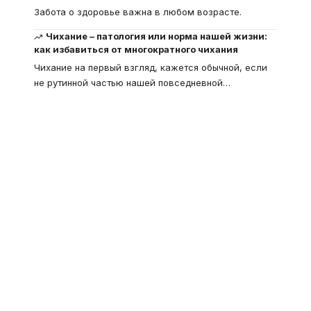
Забота о здоровье важна в любом возрасте.
Чихание – патология или норма нашей жизни:
как избавиться от многократного чихания
Чихание на первый взгляд, кажется обычной, если
не рутинной частью нашей повседневной
…
Что такое
"Кардиомиопатия", и
почему эта болезнь
встречается все чаще
Еще совсем недавно об этой