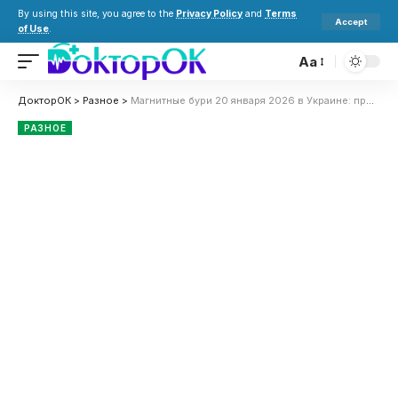
By using this site, you agree to the
Privacy Policy
and
Terms
Accept
of Use
.
Aa
ДокторОК
>
Разное
>
Магнитные бури 20 января 2026 в Украине: прогноз солнечной активности и советы для здоровья
РАЗНОЕ