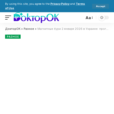
By using this site, you agree to the
Privacy Policy
and
Terms
Accept
of Use
.
Aa
ДокторОК
>
Разное
>
Магнитные бури 2 января 2026 в Украине: прогноз солнечной активности на сегодня
РАЗНОЕ