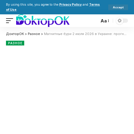
By using this site, you agree to the
Privacy Policy
and
Terms
Accept
of Use
.
Aa
ДокторОК
>
Разное
>
Магнитные бури 2 июля 2026 в Украине: прогноз солнечной активности на сегодня
РАЗНОЕ