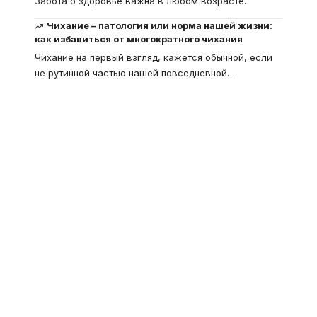
Забота о здоровье важна в любом возрасте.
Чихание – патология или норма нашей жизни:
как избавиться от многократного чихания
Чихание на первый взгляд, кажется обычной, если
не рутинной частью нашей повседневной
…
Что такое
"Кардиомиопатия", и
почему эта болезнь
встречается все чаще
Еще совсем недавно об этой
смертельной болезни мало кто знал