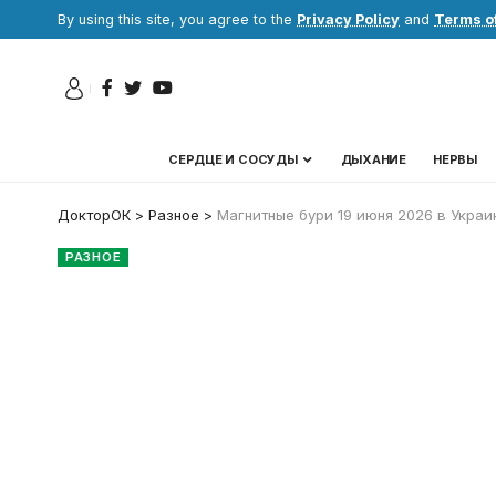
By using this site, you agree to the
Privacy Policy
and
Terms o
СЕРДЦЕ И СОСУДЫ
ДЫХАНИЕ
НЕРВЫ
ДокторОК
>
Разное
>
Магнитные бури 19 июня 2026 в Украи
РАЗНОЕ