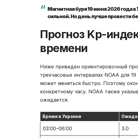
Магнитная буря 19 июня 2026 года в
сильной. Но день лучше провести б
Прогноз Kp-индек
времени
Ниже приведен ориентировочный прог
трехчасовых интервалах NOAA для 19 
может меняться быстро. Поэтому окон
конкретному часу. NOAA также указыв
ожидается.
Время в Украине
Ожида
03:00–06:00
3.0