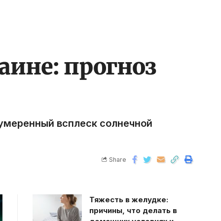
аине: прогноз
 умеренный всплеск солнечной
Share
Тяжесть в желудке:
причины, что делать в