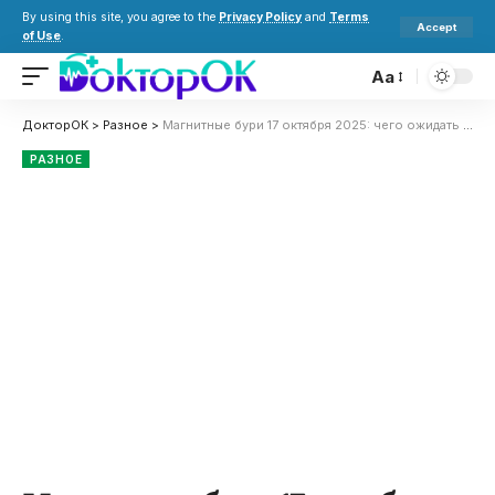
By using this site, you agree to the
Privacy Policy
and
Terms
Accept
of Use
.
Aa
ДокторОК
>
Разное
>
Магнитные бури 17 октября 2025: чего ожидать и как подготовиться
РАЗНОЕ