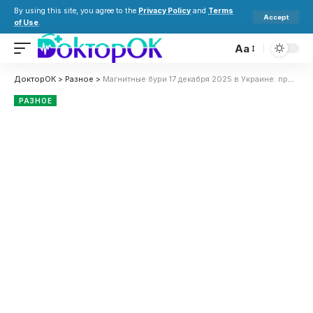
By using this site, you agree to the
Privacy Policy
and
Terms
Accept
of Use
.
Aa
ДокторОК
>
Разное
>
Магнитные бури 17 декабря 2025 в Украине: прогноз солнечной активности на сегодня
РАЗНОЕ