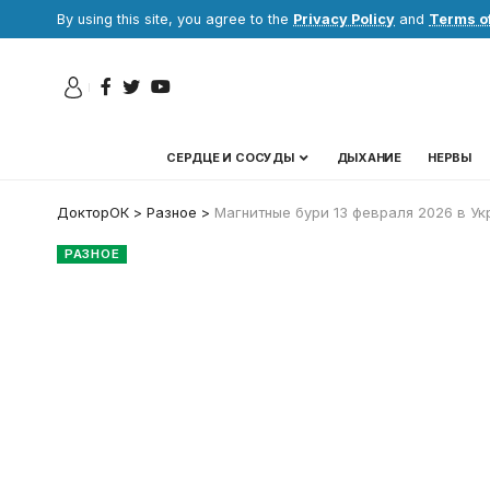
By using this site, you agree to the
Privacy Policy
and
Terms o
СЕРДЦЕ И СОСУДЫ
ДЫХАНИЕ
НЕРВЫ
ДокторОК
>
Разное
>
Магнитные бури 13 февраля 2026 в Ук
РАЗНОЕ