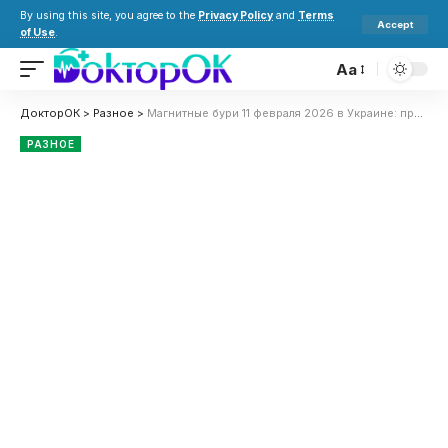
By using this site, you agree to the
Privacy Policy
and
Terms
Accept
of Use
.
Aa
ДокторОК
>
Разное
>
Магнитные бури 11 февраля 2026 в Украине: прогноз солнечной активности на сегодня
РАЗНОЕ