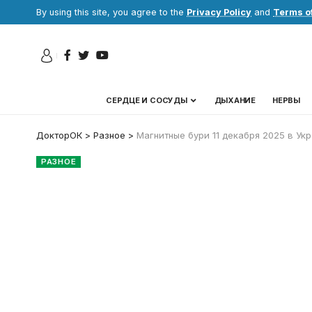
By using this site, you agree to the
Privacy Policy
and
Terms o
СЕРДЦЕ И СОСУДЫ
ДЫХАНИЕ
НЕРВЫ
ДокторОК
>
Разное
>
Магнитные бури 11 декабря 2025 в Укр
РАЗНОЕ