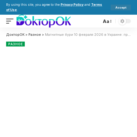
By using this site, you agree to the
Privacy Policy
and
Terms
Accept
of Use
.
Aa
ДокторОК
>
Разное
>
Магнитные бури 10 февраля 2026 в Украине: прогноз солнечной активности на сегодня
РАЗНОЕ