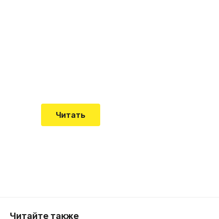
"Кардиомиопатия", и
почему эта болезнь
встречается все чаще
Еще совсем недавно об этой
смертельной болезни мало кто знал
Читать
Читайте также