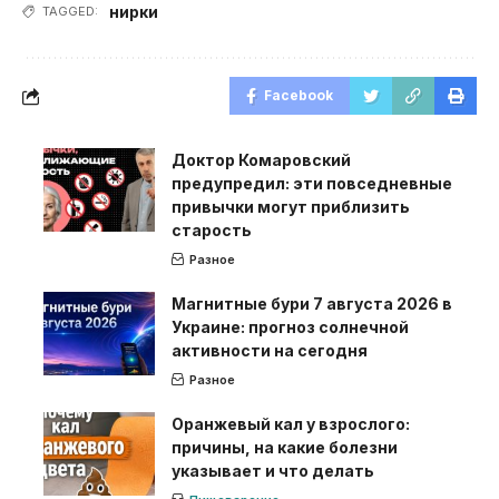
нирки
TAGGED:
Facebook
Доктор Комаровский
предупредил: эти повседневные
привычки могут приблизить
старость
Разное
Магнитные бури 7 августа 2026 в
Украине: прогноз солнечной
активности на сегодня
Разное
Оранжевый кал у взрослого:
причины, на какие болезни
указывает и что делать