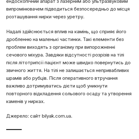
ендоскопічний апарат з лазерним або ультразвуковим
випромінювачем підводиться безпосередньо до місця
розташування нирки через уретру.
Надалі здійснюється вплив на камінь, що сприяє його
дробленню на маленькі частинки. Такі елементи без
проблем виходять з організму при випорожненні
сечового міхура. Завдяки відсутності розрізів на тілі
після літотрипсії пацієнт може швидко повернутись до
звичного життя. На тілі не залишається непривабливих
шрамів або рубців. Після оперативного втручання
важливо дотримуватись дієти щоб уникнути
повторного відкладення сольового осаду та утворення
каменів у нирках.
Джерело: сайт bilyak.com.ua.