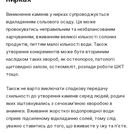
Виникнення каменів у нирках супроводжується
відкладенням сольового осаду. Це може
провокуватись неправильним та незбалансованим
харчуванням, вживанням великої кількості солоних
продуктів, питтям малої кількості води. Також
утворення конкрементів може бути вторинним
наслідком таких хвороб, як остеопороз, патології
щитовидної залози, остеомієліт, розлади роботи ШКТ
тощо.
Також не варто виключати спадкову передачу
схильності до утворення каменів серед людей, родичі
яких зіштовхувались з сечокам’яною хворобою в
анамнезі. Вживання жорсткої водопровідної води
сприяє підсиленому відкладанню солей, тому слід
уважно ставитись до того, що вживаєте у їжу та п’єте.