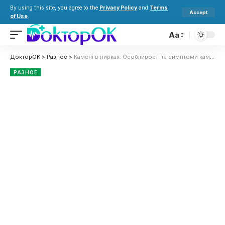
By using this site, you agree to the
Privacy Policy
and
Terms
Accept
of Use
.
Aa
ДокторОК
>
Разное
>
Камені в нирках. Особливості та симптоми каменів у нирках
РАЗНОЕ