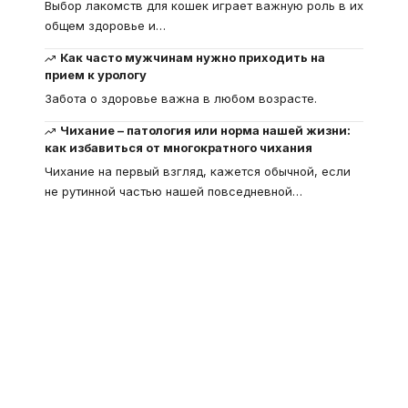
Выбор лакомств для кошек играет важную роль в их
общем здоровье и
…
Как часто мужчинам нужно приходить на
прием к урологу
Забота о здоровье важна в любом возрасте.
Чихание – патология или норма нашей жизни:
как избавиться от многократного чихания
Чихание на первый взгляд, кажется обычной, если
не рутинной частью нашей повседневной
…
Что такое
"Кардиомиопатия", и
почему эта болезнь