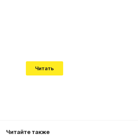
"Кардиомиопатия", и
почему эта болезнь
встречается все чаще
Еще совсем недавно об этой
смертельной болезни мало кто знал
Читать
Читайте также