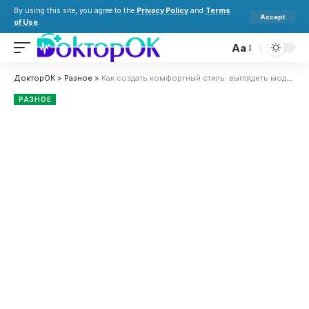
By using this site, you agree to the
Privacy Policy
and
Terms
Accept
of Use
.
Aa
ДокторОК
>
Разное
>
Как создать комфортный стиль: выглядеть модно и чувствовать себя удобно
РАЗНОЕ