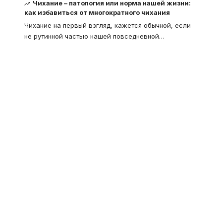
Чихание – патология или норма нашей жизни:
как избавиться от многократного чихания
Чихание на первый взгляд, кажется обычной, если
не рутинной частью нашей повседневной
…
Что такое
"Кардиомиопатия", и
почему эта болезнь
встречается все чаще
Еще совсем недавно об этой
смертельной болезни мало кто знал