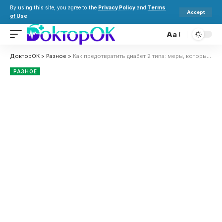
By using this site, you agree to the
Privacy Policy
and
Terms
Accept
of Use
.
Aa
ДокторОК
>
Разное
>
Как предотвратить диабет 2 типа: меры, которые нужно принять прямо сейчас
РАЗНОЕ