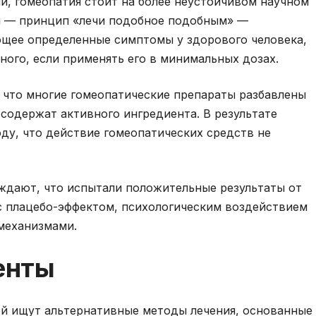
и, гомеопатия стоит на более неустойчивом научном
и — принцип «лечи подобное подобным» —
ющее определенные симптомы у здорового человека,
ного, если применять его в минимальных дозах.
 что многие гомеопатические препараты разбавлены
 содержат активного ингредиента. В результате
ду, что действие гомеопатических средств не
рждают, что испытали положительные результаты от
с плацебо-эффектом, психологическим воздействием
механизмами.
енты
й ищут альтернативные методы лечения, основанные