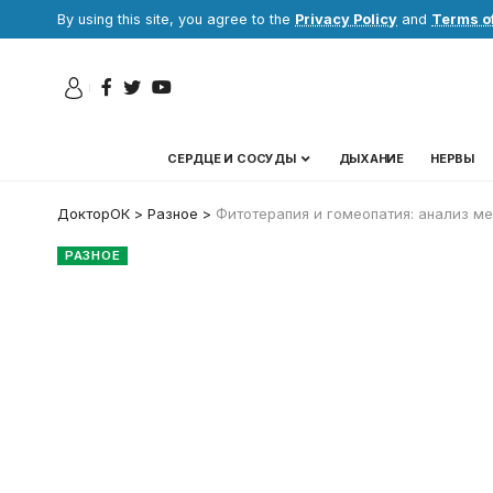
By using this site, you agree to the
Privacy Policy
and
Terms o
СЕРДЦЕ И СОСУДЫ
ДЫХАНИЕ
НЕРВЫ
ДокторОК
>
Разное
>
Фитотерапия и гомеопатия: анализ ме
РАЗНОЕ