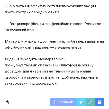
— До питання ефективності пневмококових вакцин
проти гострих середніх отитів;
— Вакцинопрофілактика інфекційних хвороб. Розвиток
та сучасний стан.
Матеріали журналу доступні лікарям без передплати на
офіційному сайті видання —
preventmed.com.ua
Видання виходить щоквартально і
позиціонується як «база знань і платформа обміну
досвідом для лікарів, які не тільки лікують наявні
хвороби, а й піклуються про те, щоб попереджувати
захворювання і їх хронізацію».
Facebook