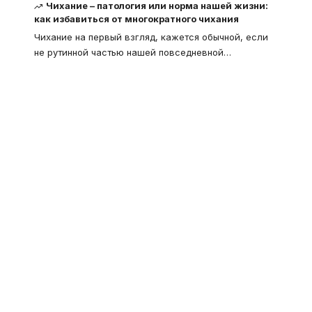
Чихание – патология или норма нашей жизни:
как избавиться от многократного чихания
Чихание на первый взгляд, кажется обычной, если
не рутинной частью нашей повседневной
…
Что такое
"Кардиомиопатия", и
почему эта болезнь
встречается все чаще
Еще совсем недавно об этой
смертельной болезни мало кто знал