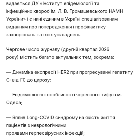
видається ДУ «Інститут епідеміології та
інфекційних хвороб ім. Л. В. Громашевського НАМН
України» і є нині єдиним в Україні спеціалізованим
виданням про попередження і профілактику
захворювань та їхніх ускладнень.
Чергове число журналу (другий квартал 2026
року) містить багато актуальних тем, зокрема:
— Динаміка експресії HER2 при прогресуванні гепатиту
C: від F0 до цирозу;
— Епідеміологічні особливості черевного тифу в м.
Одеса;
— Вплив Long-COVID синдрому на якість життя
пацієнтів з неврологічними
проявами герпесвірусних інфекцій;