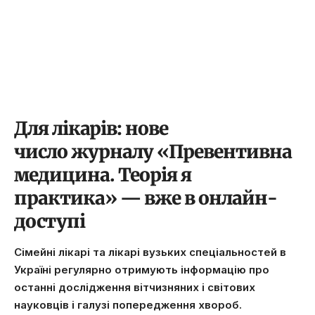
Для лікарів: нове
число журналу «Превентивна
медицина. Теорія я
практика» — вже в онлайн-
доступі
Сімейні лікарі та лікарі вузьких спеціальностей в
Україні регулярно отримують інформацію про
останні дослідження вітчизняних і світових
науковців і галузі попередження хвороб.