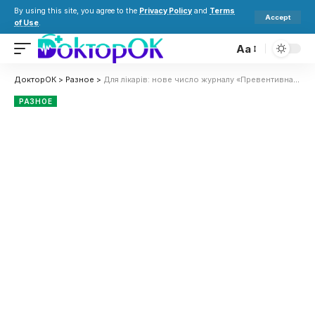
By using this site, you agree to the
Privacy Policy
and
Terms
Accept
of Use
.
Aa
ДокторОК
>
Разное
>
Для лікарів: нове число журналу «Превентивна медицина. Теорія я практика» — вже в онлайн-доступі
РАЗНОЕ