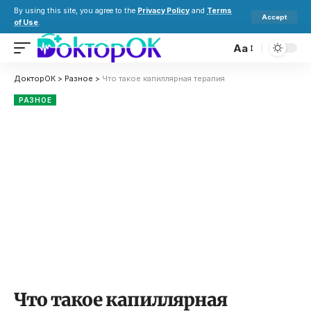
By using this site, you agree to the
Privacy Policy
and
Terms
Accept
of Use
.
Aa
ДокторОК
>
Разное
>
Что такое капиллярная терапия
РАЗНОЕ
Что такое капиллярная