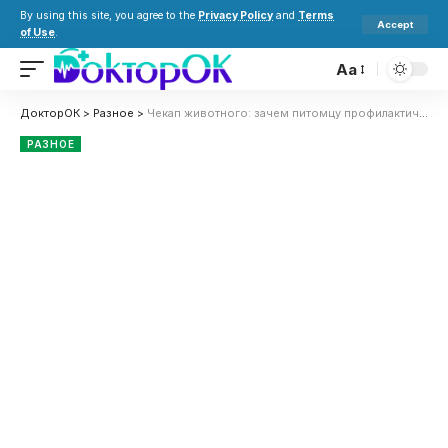
By using this site, you agree to the
Privacy Policy
and
Terms
Accept
of Use
.
Aa
ДокторОК
>
Разное
>
Чекап животного: зачем питомцу профилактический осмотр
РАЗНОЕ