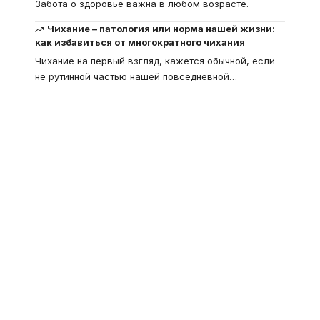
Забота о здоровье важна в любом возрасте.
Чихание – патология или норма нашей жизни:
как избавиться от многократного чихания
Чихание на первый взгляд, кажется обычной, если
не рутинной частью нашей повседневной
…
Что такое
"Кардиомиопатия", и
почему эта болезнь
встречается все чаще
Еще совсем недавно об этой
смертельной болезни мало кто знал