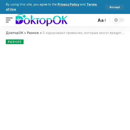
By using this site, you agree to the
Privacy Policy
and
Terms
Accept
of Use
.
Aa
ДокторОК
>
Разное
>
5 «здоровых» привычек, которые могут вредить вашим почкам
РАЗНОЕ