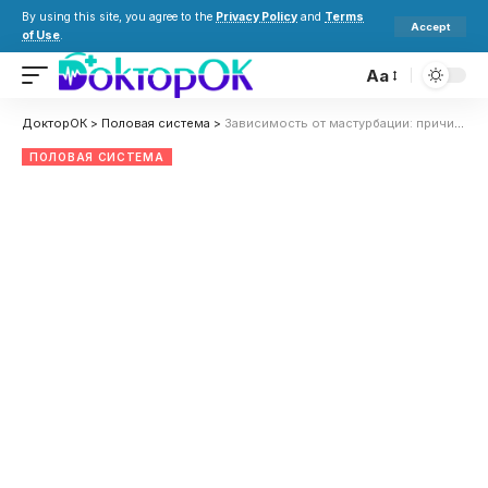
By using this site, you agree to the
Privacy Policy
and
Terms
Accept
of Use
.
Aa
ДокторОК
>
Половая система
>
Зависимость от мастурбации: причины, симптомы и лечение
ПОЛОВАЯ СИСТЕМА