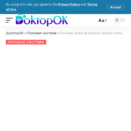
By using this site, you agree to the
Privacy Policy
and
Terms
Accept
of Use
.
Aa
ДокторОК
>
Половая система
>
Почему кожа на пенисе может стать фиолетовой: опасно ли это, на какие болезни указывает и что делать
ПОЛОВАЯ СИСТЕМА