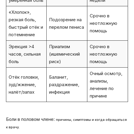
умеренная боль
недели
«Хлопок»,
Срочно в
резкая боль,
Подозрение на
неотложную
быстрый отёк и
перелом пениса
помощь
потемнение
Эрекция >4
Приапизм
Срочно в
часов, сильная
(ишемический
неотложную
боль
риск)
помощь
Очный осмотр,
Отёк головки,
Баланит,
анализы,
зуд/жжение,
раздражение,
лечение по
налёт/запах
инфекция
причине
Боли в половом члене:
причины, симптомы и когда обращаться
к врачу.