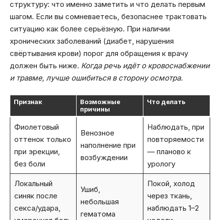
структуру: что именно заметить и что делать первым
шагом. Если вы сомневаетесь, безопаснее трактовать
ситуацию как более серьёзную. При наличии
хронических заболеваний (диабет, нарушения
свёртывания крови) порог для обращения к врачу
должен быть ниже.
Когда речь идёт о кровоснабжении
и травме, лучше ошибиться в сторону осмотра.
Признак
Возможные
Что делать
причины
Фиолетовый
Наблюдать, при
Венозное
оттенок только
повторяемости
наполнение при
при эрекции,
— планово к
возбуждении
без боли
урологу
Локальный
Покой, холод
Ушиб,
синяк после
через ткань,
небольшая
секса/удара,
наблюдать 1–2
гематома