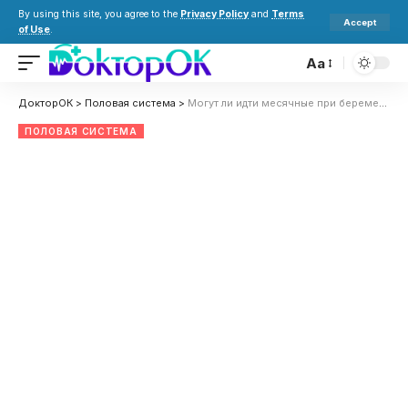
By using this site, you agree to the
Privacy Policy
and
Terms
Accept
of Use
.
Aa
ДокторОК
>
Половая система
>
Могут ли идти месячные при беременности: что означают выделения, опасны ли они и когда обращаться к врачу
ПОЛОВАЯ СИСТЕМА