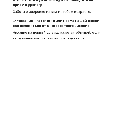
прием к урологу
Забота о здоровье важна в любом возрасте.
Чихание – патология или норма нашей жизни:
как избавиться от многократного чихания
Чихание на первый взгляд, кажется обычной, если
не рутинной частью нашей повседневной
…
Что такое
"Кардиомиопатия", и
почему эта болезнь
встречается все чаще