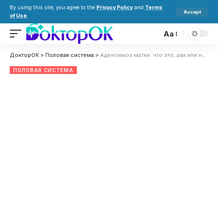
By using this site, you agree to the
Privacy Policy
and
Terms
Accept
of Use
.
Aa
ДокторОК
>
Половая система
>
Аденомиоз матки: что это, рак или нет, симптомы и методы лечения
ПОЛОВАЯ СИСТЕМА