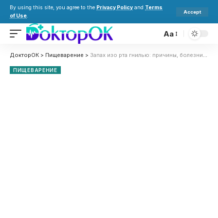
By using this site, you agree to the
Privacy Policy
and
Terms
Accept
of Use
.
Aa
ДокторОК
>
Пищеварение
>
Запах изо рта гнилью: причины, болезни и советы, как избавиться
ПИЩЕВАРЕНИЕ