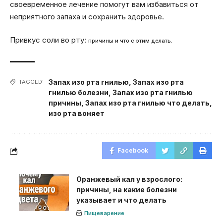
своевременное лечение помогут вам избавиться от
неприятного запаха и сохранить здоровье.
Привкус соли во рту:
причины и что с этим делать.
Запах изо рта гнилью
,
Запах изо рта
TAGGED:
гнилью болезни
,
Запах изо рта гнилью
причины
,
Запах изо рта гнилью что делать
,
изо рта воняет
Facebook
Оранжевый кал у взрослого:
причины, на какие болезни
указывает и что делать
Пищеварение