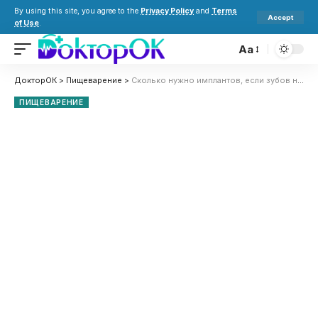
By using this site, you agree to the
Privacy Policy
and
Terms
Accept
of Use
.
Aa
ДокторОК
>
Пищеварение
>
Сколько нужно имплантов, если зубов нет полностью
ПИЩЕВАРЕНИЕ