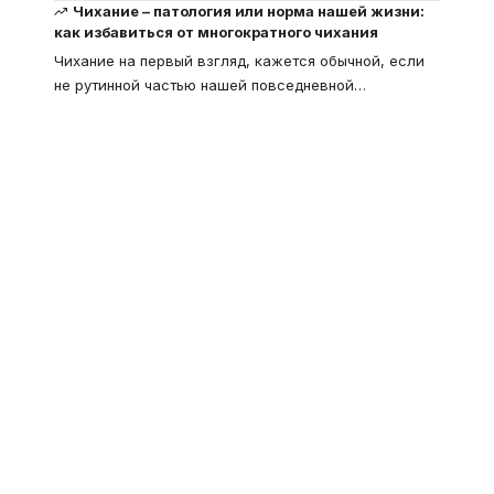
Чихание – патология или норма нашей жизни:
как избавиться от многократного чихания
Чихание на первый взгляд, кажется обычной, если
не рутинной частью нашей повседневной
…
Что такое
"Кардиомиопатия", и
почему эта болезнь
встречается все чаще
Еще совсем недавно об этой
смертельной болезни мало кто знал