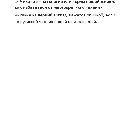
Чихание – патология или норма нашей жизни:
как избавиться от многократного чихания
Чихание на первый взгляд, кажется обычной, если
не рутинной частью нашей повседневной
…
Что такое
"Кардиомиопатия", и
почему эта болезнь
встречается все чаще
Еще совсем недавно об этой
смертельной болезни мало кто знал