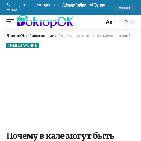
By using this site, you agree to the
Privacy Policy
and
Terms
Accept
of Use
.
Aa
ДокторОК
>
Пищеварение
>
Почему в кале могут быть кусочки еды?
ПИЩЕВАРЕНИЕ
Почему в кале могут быть