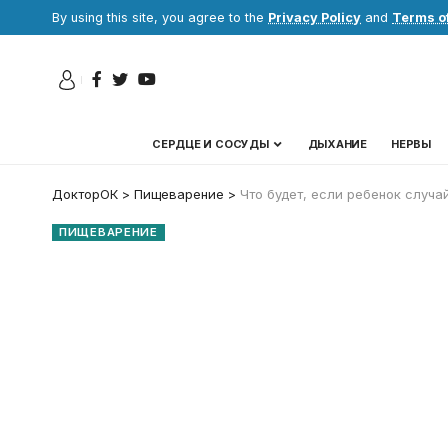
By using this site, you agree to the
Privacy Policy
and
Terms o
СЕРДЦЕ И СОСУДЫ
ДЫХАНИЕ
НЕРВЫ
ДокторОК
>
Пищеварение
>
Что будет, если ребенок случа
ПИЩЕВАРЕНИЕ