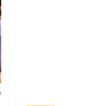
Что такое
"Кардиомиопатия",
и почему эта
болезнь
встречается все
чаще
Еще совсем недавно об
этой смертельной болезни
мало кто знал