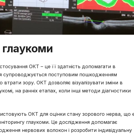
і глаукоми
стосування ОКТ – це її здатність допомагати в
ння супроводжується поступовим пошкодженням
 втрати зору. ОКТ дозволяє візуалізувати зміни в
укомі, на ранніх етапах, коли інші методи діагностики
ористовують ОКТ для оцінки стану зорового нерва, що 
ніторингу глаукоми. Це дослідження допомагає
одження нервових волокон і розробити індивідуальну