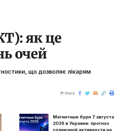
Т): як це
нь очей
гностики, що дозволяє лікарям
Share
Магнитные бури 7 августа
2026 в Украине: прогноз
солнечной активности на