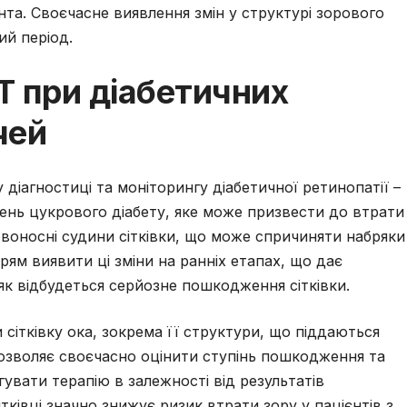
нта. Своєчасне виявлення змін у структурі зорового
ий період.
 при діабетичних
чей
діагностиці та моніторингу діабетичної ретинопатії –
ень цукрового діабету, яке може призвести до втрати
воносні судини сітківки, що може спричиняти набряки
арям виявити ці зміни на ранніх етапах, що дає
як відбудеться серйозне пошкодження сітківки.
сітківку ока, зокрема її структури, що піддаються
 дозволяє своєчасно оцінити ступінь пошкодження та
гувати терапію в залежності від результатів
тківці значно знижує ризик втрати зору у пацієнтів з