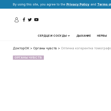
By using this site, you agree to the
Privacy Policy
and
Terms o
СЕРДЦЕ И СОСУДЫ
ДЫХАНИЕ
НЕРВЫ
ДокторОК
>
Органы чувств
>
Оптична когерентна томографія
ОРГАНЫ ЧУВСТВ