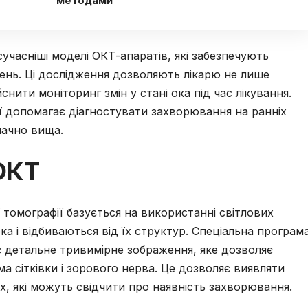
методами
часніші моделі ОКТ-апаратів, які забезпечують
жень. Ці дослідження дозволяють лікарю не лише
нити моніторинг змін у стані ока під час лікування.
ії допомагає діагностувати захворювання на ранніх
начно вища.
ОКТ
томографії базується на використанні світлових
ка і відбиваються від їх структур. Спеціальна програм
 детальне тривимірне зображення, яке дозволяє
ма сітківки і зорового нерва. Це дозволяє виявляти
х, які можуть свідчити про наявність захворювання.