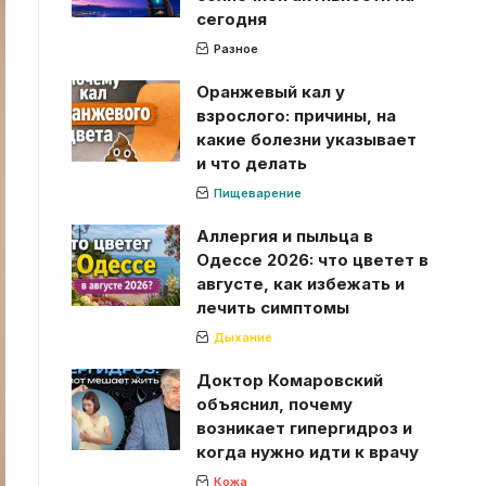
сегодня
Разное
Оранжевый кал у
взрослого: причины, на
какие болезни указывает
и что делать
Пищеварение
Аллергия и пыльца в
Одессе 2026: что цветет в
августе, как избежать и
лечить симптомы
Дыхание
Доктор Комаровский
объяснил, почему
возникает гипергидроз и
когда нужно идти к врачу
Кожа