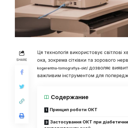
Ця технологія використовує світлові 
ока, зокрема сітківки та зорового нер
SHARE
дозволяє виявити
kogerentna-tomografiya-okt/
важливим інструментом для попередж
Содержание
Принцип роботи ОКТ
Застосування ОКТ при діабетични