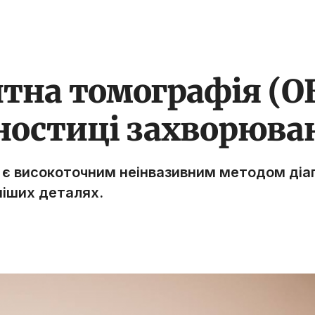
тна томографія (ОК
гностиці захворюва
 є високоточним неінвазивним методом діа
ніших деталях.