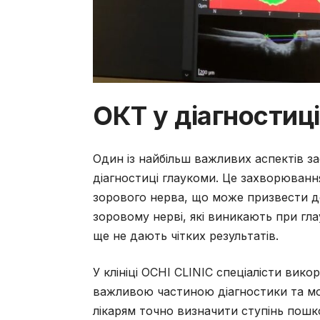
ОКТ у діагностиц
Один із найбільш важливих аспектів за
діагностиці глаукоми. Це захворюва
зорового нерва, що може призвести до
зоровому нерві, які виникають при гла
ще не дають чітких результатів.
У клініці OCHI CLINIC спеціалісти вик
важливою частиною діагностики та мо
лікарям точно визначити ступінь пошк