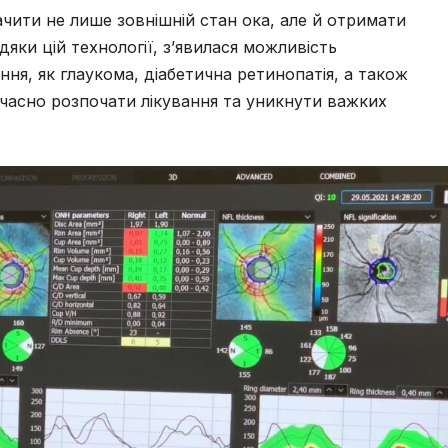
ити не лише зовнішній стан ока, але й отримати
дяки цій технології, з’явилася можливість
ння, як глаукома, діабетична ретинопатія, а також
часно розпочати лікування та уникнути важких