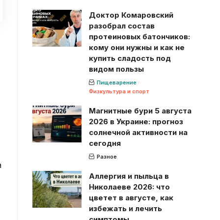
Доктор Комаровский
разобрал состав
протеиновых батончиков:
кому они нужны и как не
купить сладость под
видом пользы
Пищеварение
Физкультура и спорт
Магнитные бури 5 августа
2026 в Украине: прогноз
солнечной активности на
сегодня
Разное
а
Аллергия и пыльца в
Николаеве 2026: что
цветет в августе, как
избежать и лечить
симптомы